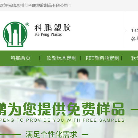
欢迎光临惠州市科鹏塑胶制品有限公司！
科 鹏 塑 胶
1
Ke Peng Plastic
各
科鹏首页
吹塑玩具定制
PET塑料瓶定制
软