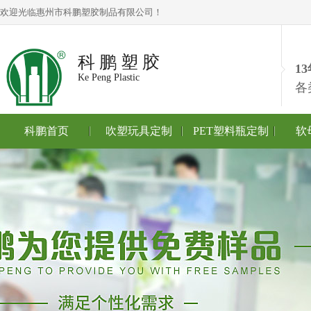
欢迎光临惠州市科鹏塑胶制品有限公司！
科 鹏 塑 胶
1
Ke Peng Plastic
各
科鹏首页
吹塑玩具定制
PET塑料瓶定制
软