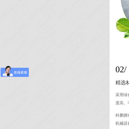
02/
精选
采用绿
度高、
科鹏拥
机械设