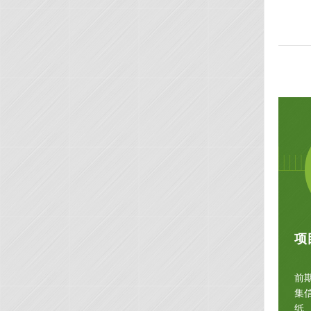
项
前
集
纸