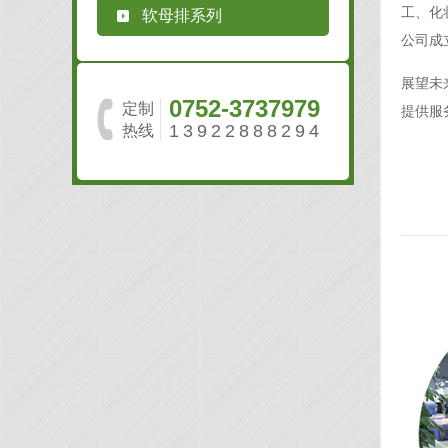
工、化
软母排系列
公司成
展望未
0752-3737979
定制
提供服
13922888294
热线