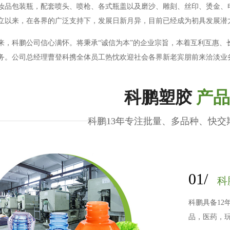
妆品包装瓶，配套喷头、喷枪、各式瓶盖以及磨沙、雕刻、丝印、烫金、
立以来，在各界的广泛支持下，发展日新月异，目前已经成为初具发展潜
来，科鹏公司信心满怀。将秉承“诚信为本”的企业宗旨，本着互利互惠、
务。公司总经理曹登科携全体员工热忱欢迎社会各界新老宾朋前来洽淡业
科鹏塑胶
产品
科鹏13年专注批量、多品种、快交
01/
科
科鹏具备1
品，医药，