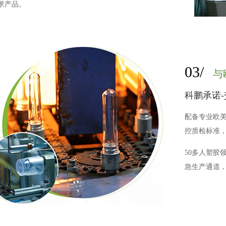
求产品。
03/
与
科鹏承诺
配备专业欧
控质检标准
50多人塑胶
急生产通道