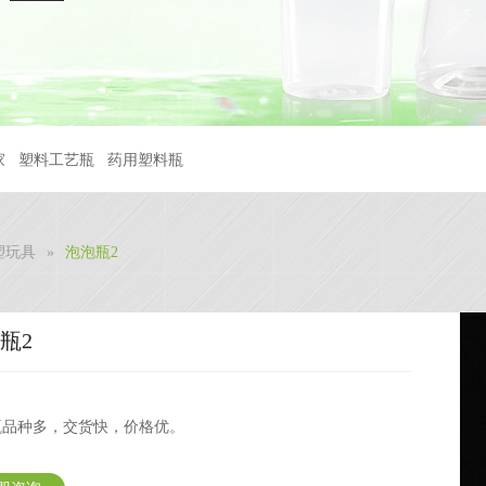
家
塑料工艺瓶
药用塑料瓶
塑玩具
»
泡泡瓶2
瓶2
瓶品种多，交货快，价格优。